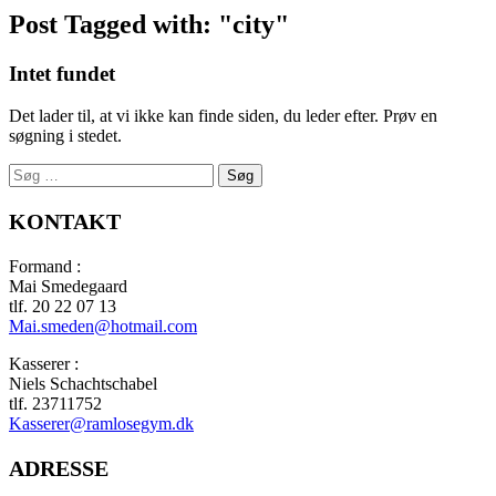
Post Tagged with: "city"
Intet fundet
Det lader til, at vi ikke kan finde siden, du leder efter. Prøv en
søgning i stedet.
Søg
efter:
KONTAKT
Formand :
Mai Smedegaard
tlf. 20 22 07 13
Mai.smeden@hotmail.com
Kasserer :
Niels Schachtschabel
tlf. 23711752
Kasserer@ramlosegym.dk
ADRESSE