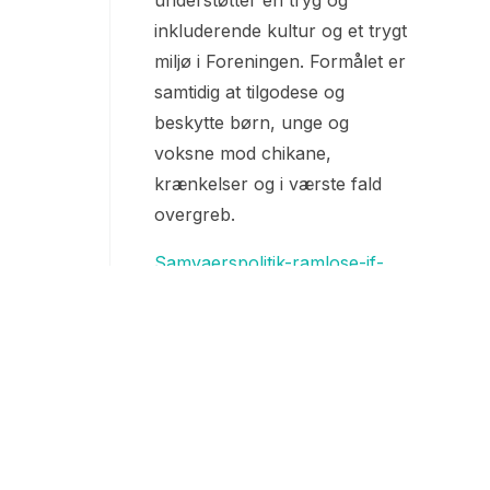
inkluderende kultur og et trygt
miljø i Foreningen. Formålet er
samtidig at tilgodese og
beskytte børn, unge og
voksne mod chikane,
krænkelser og i værste fald
overgreb.
Samvaerspolitik-ramlose-if-
2025-med-logo
Vi har opdateret
Gymnastikafdelingens
persondatapolitik.