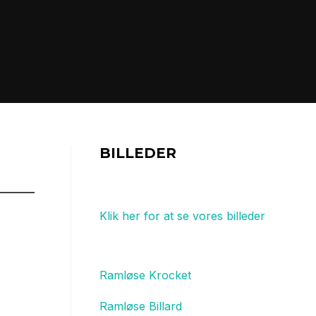
BILLEDER
Klik her for at se vores billeder
Ramløse Krocket
Ramløse Billard