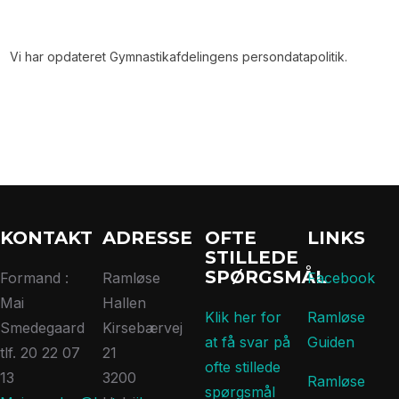
Vi har opdateret Gymnastikafdelingens persondatapolitik.
KONTAKT
ADRESSE
OFTE
LINKS
STILLEDE
SPØRGSMÅL
Formand :
Ramløse
Facebook
Mai
Hallen
Klik her for
Ramløse
Smedegaard
Kirsebærvej
at få svar på
Guiden
tlf. 20 22 07
21
ofte stillede
13
3200
Ramløse
spørgsmål